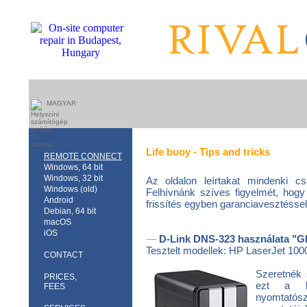
MAGYAR
Life buoy - Tips and tricks
REMOTE CONNECT
Windows, 64 bit
Windows, 32 bit
Az oldalon leírtakat mindenki cs
Windows (old)
Felhívnánk szíves figyelmét, hogy
Android
frissítés egyben garanciavesztéssel 
Debian, 64 bit
macOS
iOS
—
D-Link DNS-323 használata "GD
Tesztelt modellek: HP LaserJet 10
CONTACT
Szeretnék 
PRICES,
ezt a hál
FEES
nyomtatós