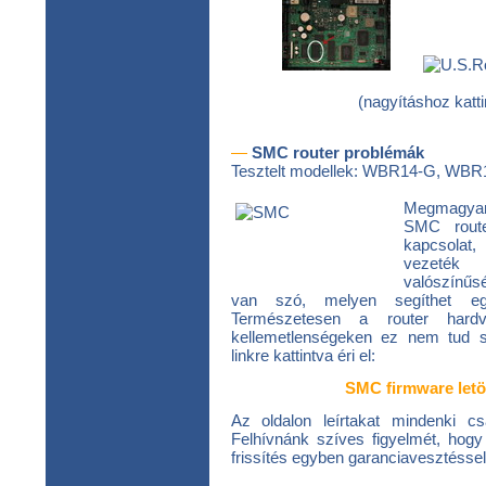
(nagyításhoz katt
—
SMC router problémák
Tesztelt modellek: WBR14-G, WBR
Megmagyar
SMC route
kapcsolat
vezeték
valószínűsé
van szó, melyen segíthet eg
Természetesen a router hardv
kellemetlenségeken ez nem tud seg
linkre kattintva éri el:
SMC firmware letö
Az oldalon leírtakat mindenki cs
Felhívnánk szíves figyelmét, hogy
frissítés egyben garanciavesztéssel 