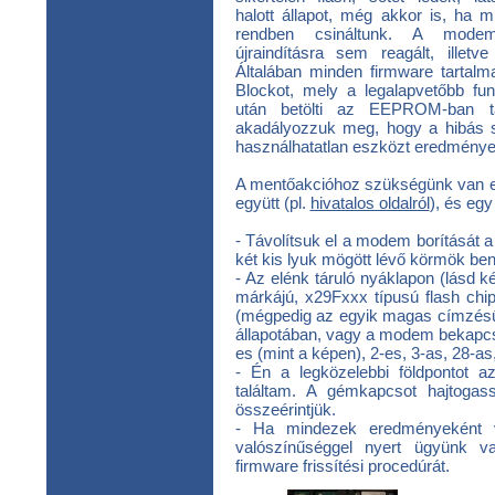
halott állapot, még akkor is, ha m
rendben csináltunk. A mod
újraindításra sem reagált, ille
Általában minden firmware tartalm
Blockot, mely a legalapvetőbb fun
után betölti az EEPROM-ban ta
akadályozzuk meg, hogy a hibás sz
használhatatlan eszközt eredmény
A mentőakcióhoz szükségünk van egy
együtt (pl.
hivatalos oldalról
), és eg
- Távolítsuk el a modem borítását a 
két kis lyuk mögött lévő körmök b
- Az elénk táruló nyáklapon (lásd k
márkájú, x29Fxxx típusú flash chip
(mégpedig az egyik magas címzésűt
állapotában, vagy a modem bekapcso
es (mint a képen), 2-es, 3-as, 28-as
- Én a legközelebbi földpontot az 
találtam. A gémkapcsot hajtogas
összeérintjük.
- Ha mindezek eredményeként vi
valószínűséggel nyert ügyünk va
firmware frissítési procedúrát.