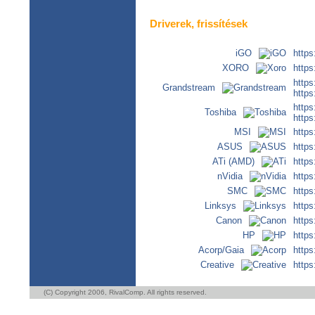
Driverek, frissítések
iGO
https
XORO
https
http
Grandstream
https
https
Toshiba
https
MSI
http
ASUS
https
ATi (AMD)
https
nVidia
https
SMC
http
Linksys
https
Canon
https
HP
http
Acorp/Gaia
http
Creative
https
(C) Copyright 2006,
RivalComp
. All rights reserved.