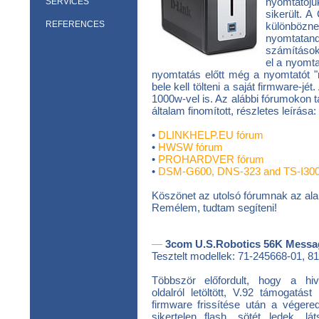
nyomtatóju
SERVICES
sikerült. 
REFERENCES
különbözne
nyomtatand
számítások
el a nyomta
nyomtatás előtt még a nyomtatót "m
bele kell tölteni a saját firmware-jé
1000w-vel is. Az alábbi fórumokon 
általam finomított, részletes leírása:
•
DLINKHELP.EU fórum
•
HWSW fórum
•
PROHARDVER fórum
•
DSM-G600, DNS-323 and TS-I300
Köszönet az utolsó fórumnak az ala
Remélem, tudtam segíteni!
—
3com U.S.Robotics 56K Messa
Tesztelt modellek: 71-245668-01, 8
Többször előfordult, hogy a hiv
oldalról letöltött, V.92 támogatást 
firmware frissítése után a véger
sikertelen flash, sötét ledek, lát